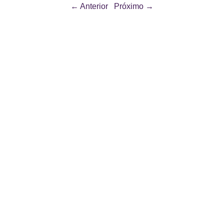
← Anterior
Próximo →
O que fazemos
Sobre nós
Portfólio
Depoimentos
Clientes
News