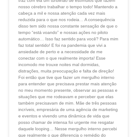
traz com ela um turbilhão de estímulos que fazem
nosso cérebro trabalhar o tempo todo! Mantendo a
cabeça a mil e nossa atenção cada vez mais
reduzida para o que nos rodeia… A consequência
disso tem sido nossa constante sensação de que o
tempo “está voando” e nossas ações no piloto
automático… Isso faz sentido para você? Para mim
faz total sentido! E foi na pandemia que vivi a
ansiedade de perto e a necessidade de me
conectar com o que realmente importa! Esse
incomodo me trouxe noites mal dormidas,
distrações, muita preocupação e falta de direção!
Foi então que tive que fazer um mergulho interno
para entender que precisava prestar mais atenção
no meu momento presente, observar as pessoas e
situações que me rodeavam e perceber que elas
também precisavam de mim. Mãe de três pessoas
incríveis, empresária de uma agência de marketing
e eventos e vivendo uma dinâmica de vida que
posso chamar de intensa foi urgente me resgatar
daquele looping… Nesse mergulho interno percebi
que realmente o que diferencia o remédio do