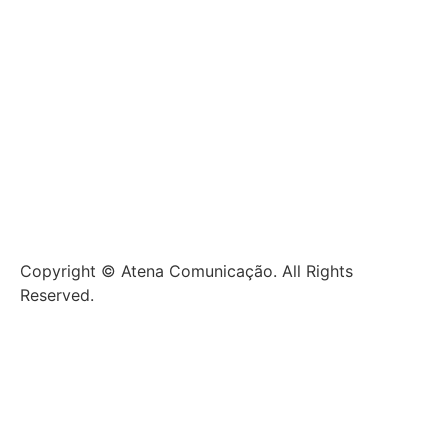
O que fazemos
Sobre nós
Portfólio
Depoimentos
Clientes
News
Copyright © Atena Comunicação. All Rights
Reserved.